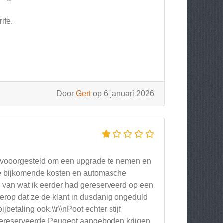
ife.
Door
Gert
op 6 januari 2026
ct vooorgesteld om een upgrade te nemen en
de bijkomende kosten en automasche
e van wat ik eerder had gereserveerd op een
t erop dat ze de klant in dusdanig ongeduld
betaling ook.\\r\\nPoot echter stijf
gereserveerde Peugeot aangeboden krijgen