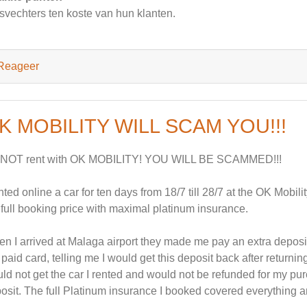
jsvechters ten koste van hun klanten.
Reageer
K MOBILITY WILL SCAM YOU!!!
 NOT rent with OK MOBILITY! YOU WILL BE SCAMMED!!!
ented online a car for ten days from 18/7 till 28/7 at the OK Mobil
 full booking price with maximal platinum insurance.
n I arrived at Malaga airport they made me pay an extra deposit
 paid card, telling me I would get this deposit back after returning 
ld not get the car I rented and would not be refunded for my purch
osit. The full Platinum insurance I booked covered everything 