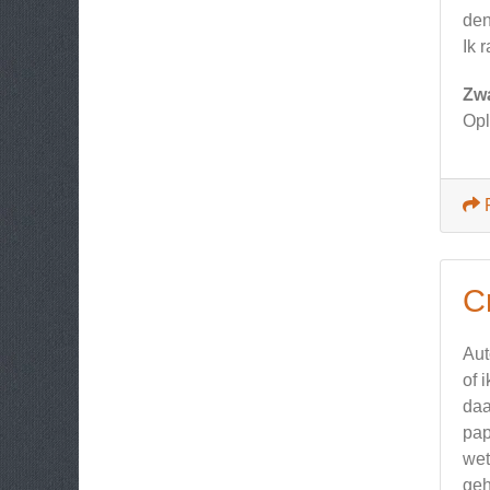
den
Ik 
Zw
Opl
Cr
Aut
of 
daa
pap
wet
geh