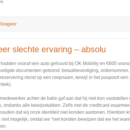
es
Reageer
eer slechte ervaring – absolu
 hadden vooraf een auto gehuurd bij OK Mobility en €600 voorui
odigde documenten getoond: betaalbevestiging, ordernummer, o
reservering stond op een roepnaam, terwijl in het paspoort ee
ntiek).
medewerker achter de balie gaf aan dat hij niet kon vaststellen 
, ondanks alle bewijsstukken. Zelfs met de creditcard waarmee 
houden dat wij onze identiteit niet konden aantonen. Hierdoor 
 niet mogelijk, omdat we “niet konden bewijzen dat we het ware
en.