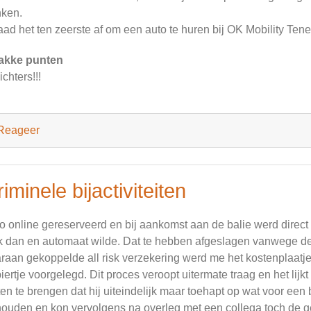
ken.
raad het ten zeerste af om een auto te huren bij OK Mobility Tener
akke punten
ichters!!!
Reageer
iminele bijactiviteiten
o online gereserveerd en bij aankomst aan de balie werd dire
ik dan en automaat wilde. Dat te hebben afgeslagen vanwege 
raan gekoppelde all risk verzekering werd me het kostenplaatj
iertje voorgelegd. Dit proces veroopt uitermate traag en het lijk
en te brengen dat hij uiteindelijk maar toehapt op wat voor een bij
ouden en kon vervolgens na overleg met een collega toch de 