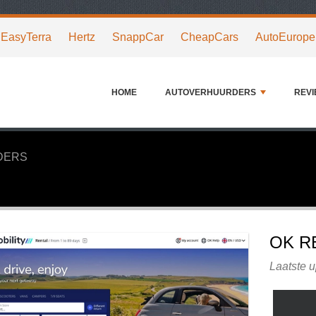
EasyTerra
Hertz
SnappCar
CheapCars
AutoEurope
HOME
AUTOVERHUURDERS
REV
DERS
OK R
Laatste u