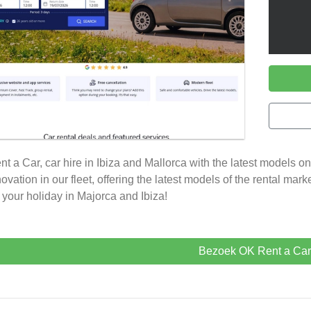
t a Car, car hire in Ibiza and Mallorca with the latest models on
novation in our fleet, offering the latest models of the rental mark
 your holiday in Majorca and Ibiza!
Bezoek OK Rent a Car