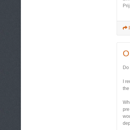
Pri
O
Do
I r
the
Whe
pre
wou
dep