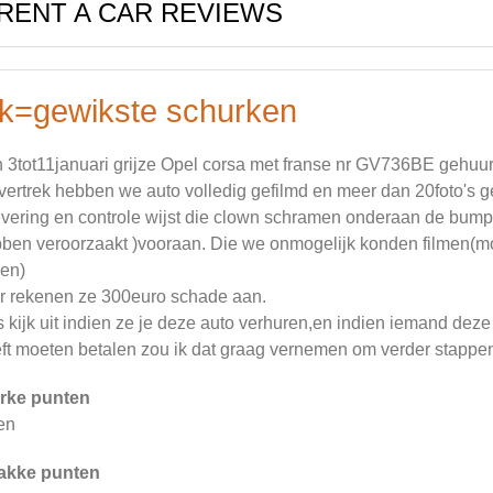
RENT A CAR REVIEWS
k=gewikste schurken
 3tot11januari grijze Opel corsa met franse nr GV736BE gehuurd
 vertrek hebben we auto volledig gefilmd en meer dan 20foto'
evering en controle wijst die clown schramen onderaan de bumper 
ben veroorzaakt )vooraan. Die we onmogelijk konden filmen(moe
men)
r rekenen ze 300euro schade aan.
 kijk uit indien ze je deze auto verhuren,en indien iemand deze
ft moeten betalen zou ik dat graag vernemen om verder stappe
rke punten
en
akke punten