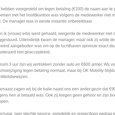
hebben voorgesteld om tegen betaling (€100) de naam aan te 
emen met het hoofdkantoor was volgens de medewerker niet mo
. De manager was in eerste instantie onbereikbaar.
n ik (vrouw) erbij werd gehaald, weigerde de medewerker met mij
gestuurd. Uiteindelijk kwam de manager, maar ook zij wilde de 
 werd aangeboden was om op de luchthaven opnieuw exact deze
 uiteraard niet geaccepteerd.
ruim 3 uur zijn wij vertrokken zonder auto en €600 armer. Wij voe
mswijziging tegen betaling normaal, maar bij OK Mobility blijkbaa
ntiteitsbewijzen.
rnaast zagen wij bij de balie naast ons een ander gezin dat €9
gens hen al betaald was. Ook zij kregen geen gehoor en zijn bo
ppen.
clusie: zeer slechte service, onredelijk en respectloos gedrag