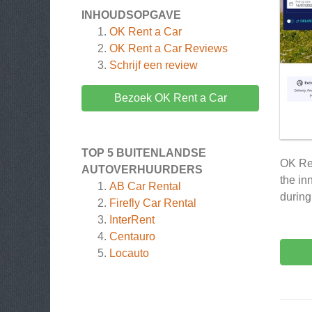
INHOUDSOPGAVE
OK Rent a Car
OK Rent a Car
Reviews
Schrijf een review
Bezoek OK Rent a Car
TOP 5 BUITENLANDSE
OK Ren
AUTOVERHUURDERS
the in
AB Car Rental
during
Firefly Car Rental
InterRent
Centauro
Locauto