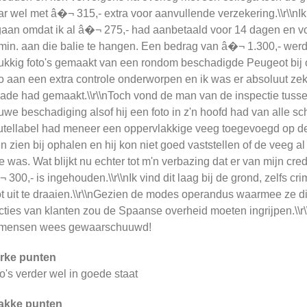
r wel met â�¬ 315,- extra voor aanvullende verzekering.\\r\\nI
aan omdat ik al â�¬ 275,- had aanbetaald voor 14 dagen en vo
min. aan die balie te hangen. Een bedrag van â�¬ 1.300,- werd 
ukkig foto's gemaakt van een rondom beschadigde Peugeot bij on
o aan een extra controle onderworpen en ik was er absoluut zek
ade had gemaakt.\\r\\nToch vond de man van de inspectie tuss
uwe beschadiging alsof hij een foto in z'n hoofd had van alle sc
utellabel had meneer een oppervlakkige veeg toegevoegd op de 
en zien bij ophalen en hij kon niet goed vaststellen of de veeg a
e was. Wat blijkt nu echter tot m'n verbazing dat er van mijn cr
 300,- is ingehouden.\\r\\nIk vind dit laag bij de grond, zelfs 
t uit te draaien.\\r\\nGezien de modes operandus waarmee ze di
cties van klanten zou de Spaanse overheid moeten ingrijpen.\\
 mensen wees gewaarschuuwd!
rke punten
o's verder wel in goede staat
akke punten