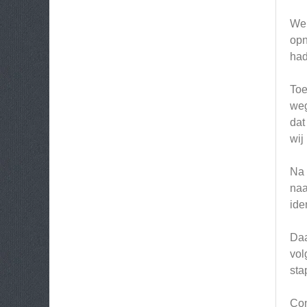
We 
opn
had
Toe
weg
dat
wij
Na 
naa
ide
Daa
vol
sta
Con