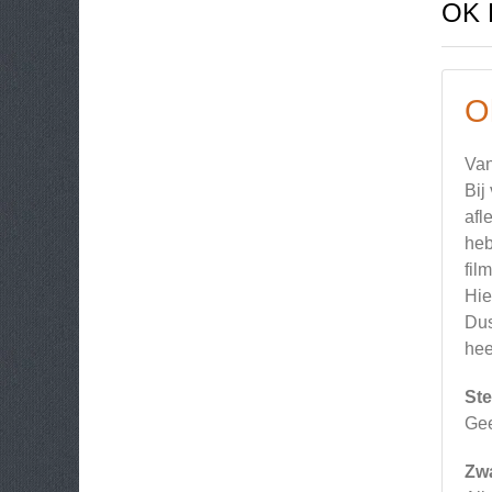
OK 
O
Van
Bij
afl
heb
fil
Hie
Dus
hee
Ste
Ge
Zw