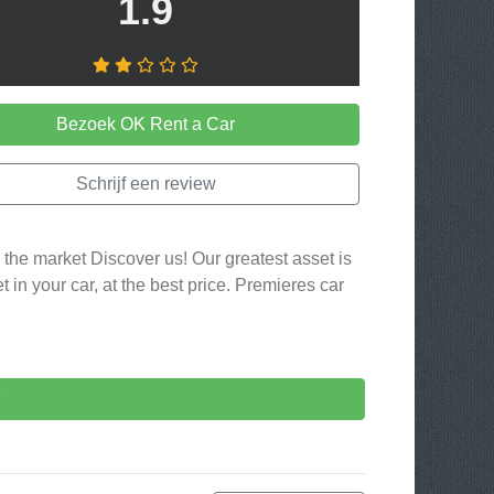
1.9
Bezoek OK Rent a Car
Schrijf een review
 the market Discover us! Our greatest asset is
et in your car, at the best price. Premieres car