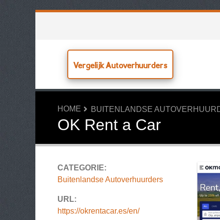
Vergelijk Autoverhuurders
HOME
BUITENLANDSE AUTOVERHUUR
OK Rent a Car
CATEGORIE:
Buitenlandse Autoverhuurders
URL:
https://okrentacar.es/en/