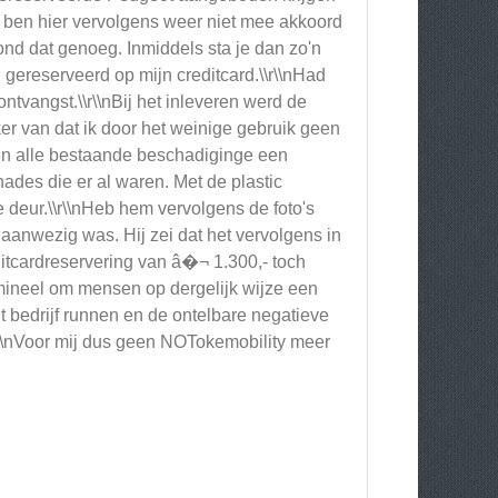
k ben hier vervolgens weer niet mee akkoord
nd dat genoeg. Inmiddels sta je dan zo'n
gereserveerd op mijn creditcard.\\r\\nHad
tvangst.\\r\\nBij het inleveren werd de
er van dat ik door het weinige gebruik geen
en alle bestaande beschadiginge een
hades die er al waren. Met de plastic
deur.\\r\\nHeb hem vervolgens de foto's
l aanwezig was. Hij zei dat het vervolgens in
editcardreservering van â�¬ 1.300,- toch
crimineel om mensen op dergelijk wijze een
t bedrijf runnen en de ontelbare negatieve
r\\nVoor mij dus geen NOTokemobility meer