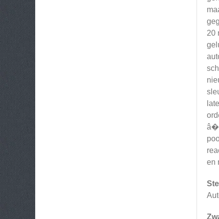
maa
geg
20 
gel
aut
sch
nie
sle
lat
ord
â�¬
poo
rea
en
Ste
Aut
Zw