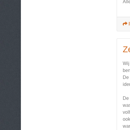
All
Z
Wij
ben
De 
ide
De 
was
vol
ook
war