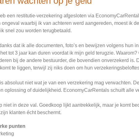
aren wachten op je geld
heb een restitutie-verzekering afgesloten via EconomyCarRental
 ongeval waarbij ik van achteren werd aangereden, moest ik de 
 ik snel zou worden terugbetaald.
anks dat ik alle documenten, foto’s en bewijzen volgens hun ins
 het tot 3 jaar kan duren voordat ik mijn geld terugzie. Waarom
deren bij de andere bestuurder, die bovendien onverzekerd is. Di
 komt te liggen, terwijl zij niks doen om hun verzekeringsbelofte
 is absoluut niet wat je van een verzekering mag verwachten. D
n oplossing of duidelijkheid. EconomyCarRentals schuift alle ve
p niet in deze val. Goedkoop lijkt aantrekkelijk, maar je komt 
 zijn klanten écht beschermt.
rke punten
keting