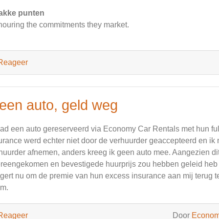
akke punten
ouring the commitments they market.
Reageer
een auto, geld weg
had een auto gereserveerd via Economy Car Rentals met hun fu
urance werd echter niet door de verhuurder geaccepteerd en ik
huurder afnemen, anders kreeg ik geen auto mee. Aangezien dit
reengekomen en bevestigede huurprijs zou hebben geleid heb 
gert nu om de premie van hun excess insurance aan mij terug t
am.
Reageer
Door
Econom