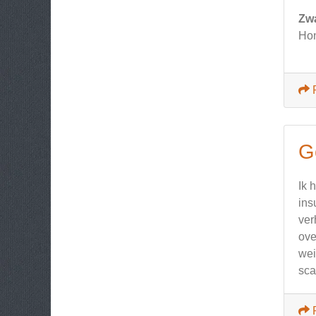
Zw
Hon
G
Ik 
ins
ver
ove
wei
sc