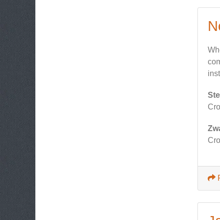
N
Whe
com
ins
Ste
Cr
Zw
Cr