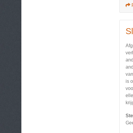
Sl
Afg
ver
and
and
van
is 
voo
ell
kri
Ste
Ge