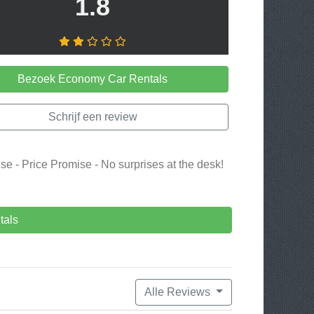
1.8
Bezoek Economy Car Rentals
Schrijf een review
 - Price Promise - No surprises at the desk!
tals
Alle Reviews