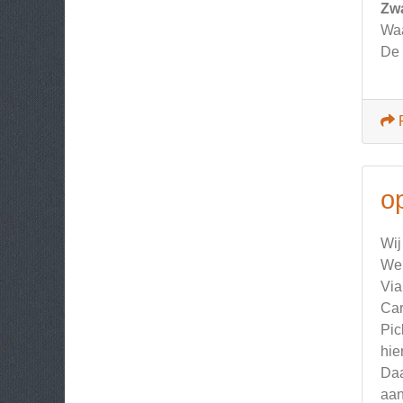
Zw
Waa
De 
o
Wij
We 
Via
Car
Pic
hie
Daa
aan