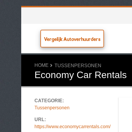
Vergelijk Autoverhuurders
HOME
TUSSENPERSONEN
Economy Car Rentals
CATEGORIE:
Tussenpersonen
URL:
https://www.economycarrentals.com/