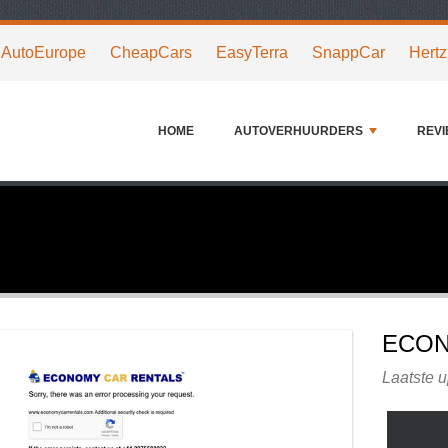
AutoEurope
CheapCars
EasyTerra
SnappCar
Hertz
HOME
AUTOVERHUURDERS
REV
ECON
Laatste 