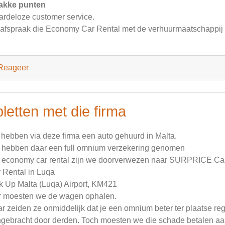
akke punten
rdeloze customer service.
afspraak die Economy Car Rental met de verhuurmaatschappij h
Reageer
pletten met die firma
 hebben via deze firma een auto gehuurd in Malta.
hebben daar een full omnium verzekering genomen
 economy car rental zijn we doorverwezen naar SURPRICE Car
 Rental in Luqa
k Up Malta (Luqa) Airport, KM421
r moesten we de wagen ophalen.
r zeiden ze onmiddelijk dat je een omnium beter ter plaatse reg
gebracht door derden. Toch moesten we die schade betalen aan