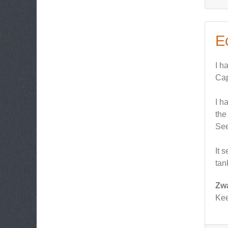
E
I h
Cap
I h
the
See
It 
tan
Zw
Kee