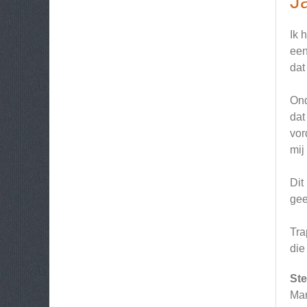
J
Ik 
een
dat
Ond
dat
vor
mij
Dit
gee
Tra
die
Ste
Mar