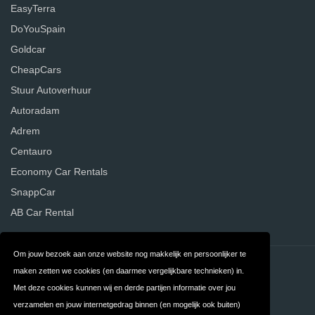
EasyTerra
DoYouSpain
Goldcar
CheapCars
Stuur Autoverhuur
Autoradam
Adrem
Centauro
Economy Car Rentals
SnappCar
AB Car Rental
Om jouw bezoek aan onze website nog makkelijk en persoonlijker te
Contact
Privacy
maken zetten we cookies (en daarmee vergelijkbare technieken) in.
Met deze cookies kunnen wij en derde partijen informatie over jou
Algemene
FAQ
verzamelen en jouw internetgedrag binnen (en mogelijk ook buiten)