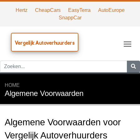
Hertz
CheapCars
EasyTerra
AutoEurope
SnappCar
Vergelijk Autoverhuurders
Tog
HOME
Algemene Voorwaarden
Algemene Voorwaarden voor
Vergelijk Autoverhuurders