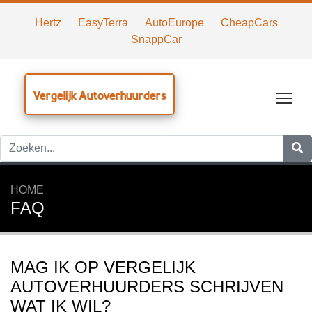
Hertz
EasyTerra
AutoEurope
CheapCars
SnappCar
Vergelijk Autoverhuurders
Tog
HOME
FAQ
MAG IK OP VERGELIJK
AUTOVERHUURDERS SCHRIJVEN
WAT IK WIL?