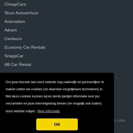
CheapCars
Stuur Autoverhuur
Autoradam
Adrem
Centauro
Economy Car Rentals
SnappCar
AB Car Rental
Om jouw bezoek aan onze website nog makkelijk en persoonlijker te
Contact
Privacy
maken zetten we cookies (en daarmee vergelijkbare technieken) in.
Met deze cookies kunnen wij en derde partijen informatie over jou
Algemene
FAQ
verzamelen en jouw internetgedrag binnen (en mogelijk ook buiten)
Voorwaarden
onze website volgen.
Meer informatie
Copyright © 2026 Vergelijk Autoverhuurders
Build review sites
OK
with ReviewTycoon