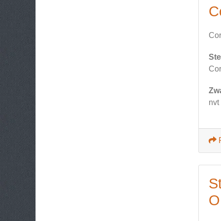
C
Cor
Ste
Cor
Zw
nvt
S
O