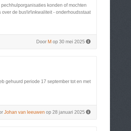
ere pechhulporganisaties konden of mochten
ver de bus\\r\\nkwaliteit - onderhoudsstaat
Door
M
op 30 mei 2025
heb gehuurd periode 17 september tot en met
or
Johan van leeuwen
op 28 januari 2025