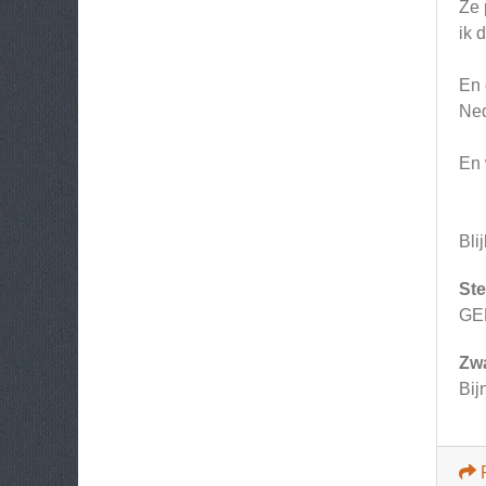
Ze 
ik 
En 
Ned
En 
Bli
Ste
GE
Zw
Bij