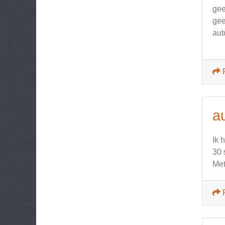
gee
gee
aut
a
Ik 
30 
Met