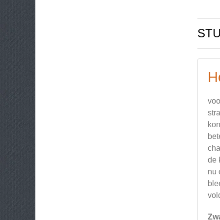
ST
H
voo
str
kon
bet
cha
de 
nu 
ble
vol
Zw