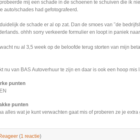
probeerde mij een schade in de schoenen te schuiven die ik ni
de auto/schades had gefotografeerd.
duidelijk de schade er al op zat. Dan de smoes van "de bedrijfs
erlands. ohhh sorry verkeerde formulier en loopt in paniek naar
wacht nu al 3,5 week op de beloofde terug storten van mijn bet
jkt nu van BAS Autoverhuur te zijn en daar is ook een hoop mis la
rke punten
EN
akke punten
na alles wat je kunt verwachten gaat mis of proberen ze je extra 
Reageer
(
1 reactie
)