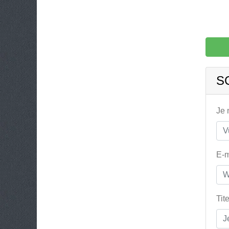
S
Je
E-m
Tit