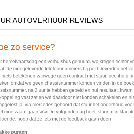
UUR AUTOVERHUUR REVIEWS
oe zo service?
r hemelvaartsdag een verhuisbus gehuurd. we kregen echter vri
aat. de meegeleverde telefoonnummers bij pech leverden het vol
 niets betekenen vanwege geen contract met stuur, pechhulp ni
eken omdat we geen chassisnummer konden vinden in de boekjes o
ssisnummer. na 2 uur te hebben gebeld en nul resultaat, kwam er 
koppeling vast zat en we daardoor niet konden schakelen en nie
opgelost ja. via mercedes gehoord dat stuur het onderhoud voo
ef moeizaam gaan.\\r\\nDe volgende dag heeft stuur mijn klac
doende. hoop dat ze iets met de feedback gaan doen
akke punten