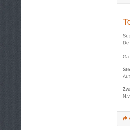
T
Sup
De 
Ga 
Ste
Aut
Zw
N.v.