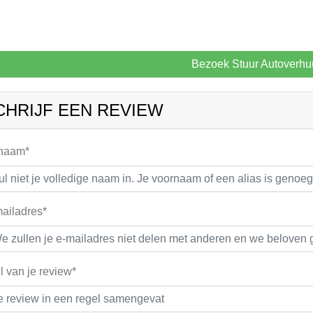
Bezoek Stuur Autoverhu
CHRIJF EEN REVIEW
 naam*
ailadres*
el van je review*