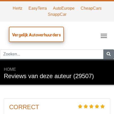
Hertz
EasyTerra
AutoEurope
CheapCars
SnappCar
Vergelijk Autoverhuurders
Tog
HOME
Reviews van deze auteur (29507)
CORRECT