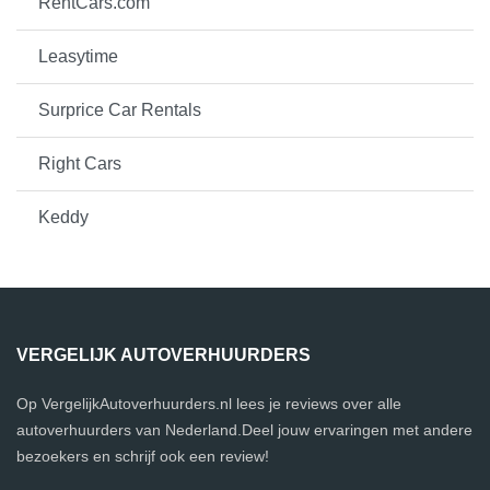
RentCars.com
Leasytime
Surprice Car Rentals
Right Cars
Keddy
VERGELIJK AUTOVERHUURDERS
Op VergelijkAutoverhuurders.nl lees je reviews over alle
autoverhuurders van Nederland.Deel jouw ervaringen met andere
bezoekers en schrijf ook een review!