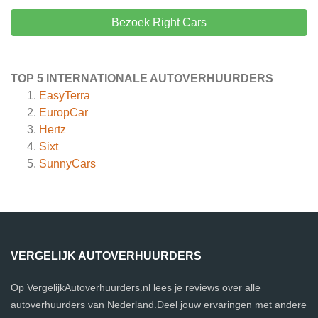
Bezoek Right Cars
TOP 5 INTERNATIONALE AUTOVERHUURDERS
EasyTerra
EuropCar
Hertz
Sixt
SunnyCars
VERGELIJK AUTOVERHUURDERS
Op VergelijkAutoverhuurders.nl lees je reviews over alle
autoverhuurders van Nederland.Deel jouw ervaringen met andere