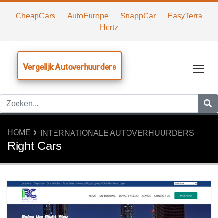
CheapCars
AutoEurope
SnappCar
EasyTerra
Hertz
Vergelijk Autoverhuurders
Tog
HOME
INTERNATIONALE AUTOVERHUURDERS
Right Cars