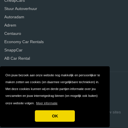
CheapCars
Stuur Autoverhuur
Autoradam
Adrem
Centauro
Economy Car Rentals
SnappCar
AB Car Rental
Om jouw bezoek aan onze website nog makkelijk en persoonlijker te
Contact
Privacy
maken zetten we cookies (en daarmee vergelijkbare technieken) in.
Met deze cookies kunnen wij en derde partijen informatie over jou
Algemene
FAQ
verzamelen en jouw internetgedrag binnen (en mogelijk ook buiten)
Voorwaarden
onze website volgen.
Meer informatie
Copyright © 2026 Vergelijk Autoverhuurders
Build review sites
OK
with ReviewTycoon