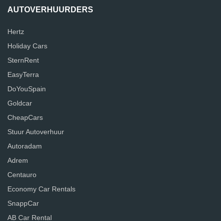
AUTOVERHUURDERS
Hertz
Holiday Cars
SternRent
EasyTerra
DoYouSpain
Goldcar
CheapCars
Stuur Autoverhuur
Autoradam
Adrem
Centauro
Economy Car Rentals
SnappCar
AB Car Rental