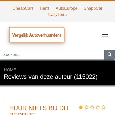
CheapCars
Hertz
AutoEurope
SnappCar
EasyTerra
Vergelijk Autoverhuurders
Tog
HOME
Reviews van deze auteur (115022)
HUUR NIETS BIJ DIT