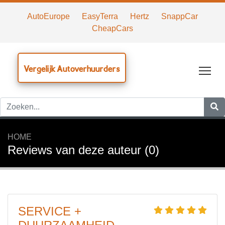
AutoEurope
EasyTerra
Hertz
SnappCar
CheapCars
Vergelijk Autoverhuurders
Tog
HOME
Reviews van deze auteur (0)
SERVICE +