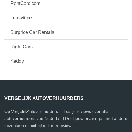
RentCars.com
Leasytime
Surprice Car Rentals
Right Cars
Keddy
VERGELIJK AUTOVERHUURDERS
Op VergelijkAutoverhuurders.nl lees je reviews over alle
autoverhuurders van Nederland.Deel jouw ervaringen met andere
bezoekers en schrijf ook een review!