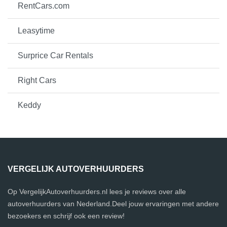
RentCars.com
Leasytime
Surprice Car Rentals
Right Cars
Keddy
VERGELIJK AUTOVERHUURDERS
Op VergelijkAutoverhuurders.nl lees je reviews over alle
autoverhuurders van Nederland.Deel jouw ervaringen met andere
bezoekers en schrijf ook een review!