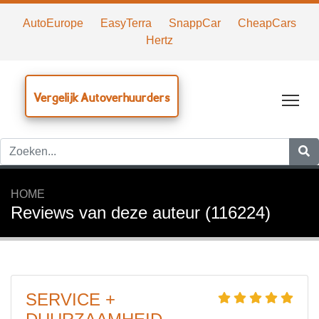
AutoEurope
EasyTerra
SnappCar
CheapCars
Hertz
Vergelijk Autoverhuurders
Tog
HOME
Reviews van deze auteur (116224)
SERVICE +