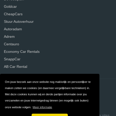
Goldcar
CheapCars
Stuur Autoverhuur
Autoradam
Adrem
Centauro
Economy Car Rentals
SnappCar
AB Car Rental
Om jouw bezoek aan onze website nog makkelijk en persoonlijker te
Contact
Privacy
maken zetten we cookies (en daarmee vergelijkbare technieken) in.
Met deze cookies kunnen wij en derde partijen informatie over jou
Algemene
FAQ
verzamelen en jouw internetgedrag binnen (en mogelijk ook buiten)
Voorwaarden
onze website volgen.
Meer informatie
Copyright © 2026 Vergelijk Autoverhuurders
Build review sites