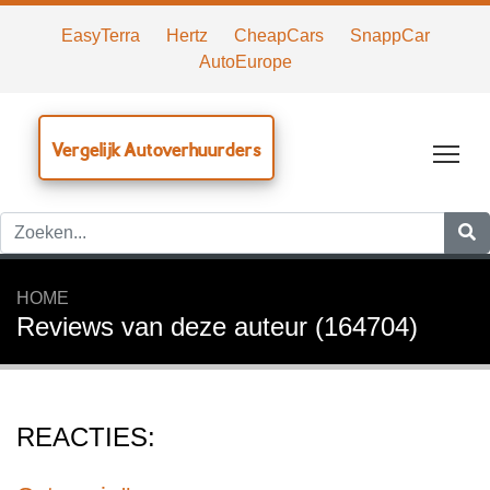
EasyTerra
Hertz
CheapCars
SnappCar
AutoEurope
Vergelijk Autoverhuurders
Tog
HOME
Reviews van deze auteur (164704)
REACTIES: