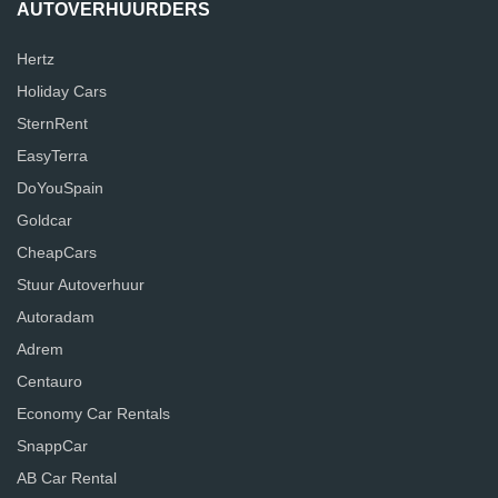
AUTOVERHUURDERS
Hertz
Holiday Cars
SternRent
EasyTerra
DoYouSpain
Goldcar
CheapCars
Stuur Autoverhuur
Autoradam
Adrem
Centauro
Economy Car Rentals
SnappCar
AB Car Rental