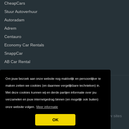
CheapCars
Stuur Autoverhuur
Autoradam
Adrem
Centauro
Economy Car Rentals
SnappCar
AB Car Rental
Om jouw bezoek aan onze website nog makkelijk en persoonlijker te
Contact
Privacy
maken zetten we cookies (en daarmee vergelijkbare technieken) in.
Met deze cookies kunnen wij en derde partijen informatie over jou
Algemene
FAQ
verzamelen en jouw internetgedrag binnen (en mogelijk ook buiten)
Voorwaarden
onze website volgen.
Meer informatie
Copyright © 2026 Vergelijk Autoverhuurders
Build review sites
OK
with ReviewTycoon