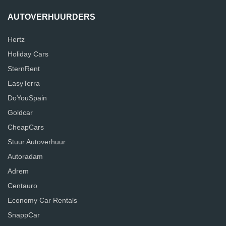
AUTOVERHUURDERS
Hertz
Holiday Cars
SternRent
EasyTerra
DoYouSpain
Goldcar
CheapCars
Stuur Autoverhuur
Autoradam
Adrem
Centauro
Economy Car Rentals
SnappCar