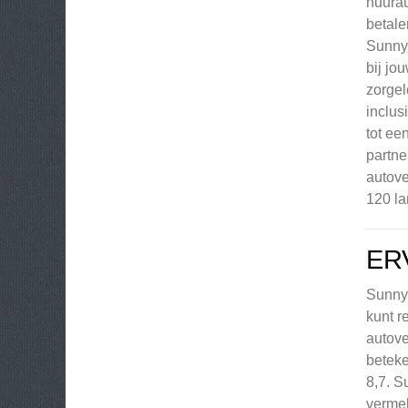
huurau
betale
Sunny 
bij jo
zorgel
inclus
tot ee
partne
autove
120 la
ER
Sunny 
kunt r
autove
beteke
8,7. S
vermel