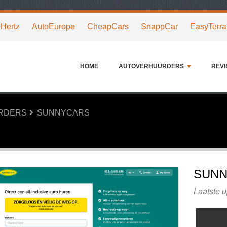
Hertz
AutoEurope
CheapCars
SnappCar
EasyTerra
HOME
AUTOVERHUURDERS
REV
URDERS
SUNNYCARS
SUNN
Laatste 