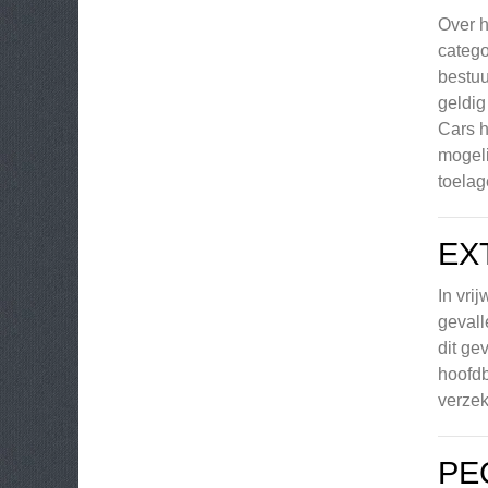
Over h
catego
bestuu
geldig
Cars h
mogeli
toelag
EX
In vri
gevall
dit ge
hoofdb
verzek
PE