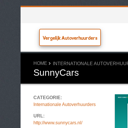
Vergelijk Autoverhuurders
HOME
INTERNATIONALE AUTOVERHU
SunnyCars
CATEGORIE:
Internationale Autoverhuurders
URL:
http://www.sunnycars.nl/