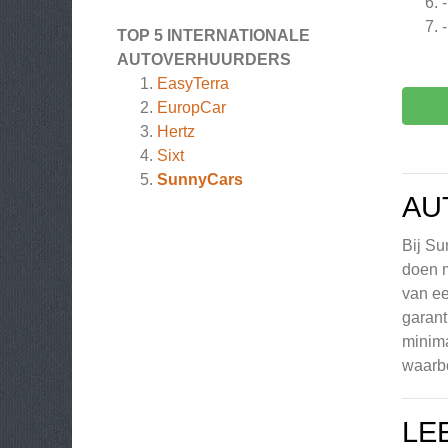
TOP 5 INTERNATIONALE
AUTOVERHUURDERS
EasyTerra
EuropCar
Hertz
Sixt
SunnyCars
AU
Bij Su
doen m
van ee
garant
minima
waarbo
LE