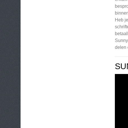
bespro
binnen
Heb je
schrif
betaal
Sunny 
delen 
SU