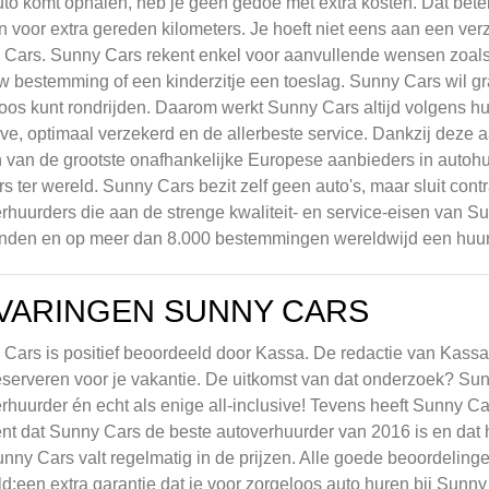
to komt ophalen, heb je geen gedoe met extra kosten. Dat bete
n voor extra gereden kilometers. Je hoeft niet eens aan een ver
Cars. Sunny Cars rekent enkel voor aanvullende wensen zoals 
uw bestemming of een kinderzitje een toeslag. Sunny Cars wil gr
oos kunt rondrijden. Daarom werkt Sunny Cars altijd volgens hun f
ive, optimaal verzekerd en de allerbeste service. Dankzij deze 
n van de grootste onafhankelijke Europese aanbieders in autohu
rs ter wereld. Sunny Cars bezit zelf geen auto's, maar sluit cont
rhuurders die aan de strenge kwaliteit- en service-eisen van S
nden en op meer dan 8.000 bestemmingen wereldwijd een huur
VARINGEN SUNNY CARS
Cars is positief beoordeeld door Kassa. De redactie van Kassa
eserveren voor je vakantie. De uitkomst van dat onderzoek? Su
rhuurder én echt als enige all-inclusive! Tevens heeft Sunny
nt dat Sunny Cars de beste autoverhuurder van 2016 is en dat h
unny Cars valt regelmatig in de prijzen. Alle goede beoordeli
d;een extra garantie dat je voor zorgeloos auto huren bij Sunny