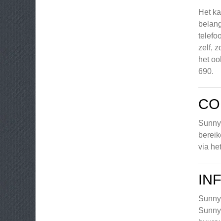
Het ka
belang
telefo
zelf, 
het oo
690.
CO
Sunny 
bereik
via he
IN
Sunny 
Sunny 