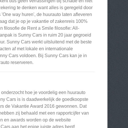
kent dus geen verrassingen bij schade en niet
zekering te denken want alles is geregeld door
'One way huren', de huurauto laten afleveren
aag dat je op je vakantie of zakenreis 100%
ilosofie de Rent a Smile filosofie: All-
aanpak is Sunny Cars in ruim 20 jaar gegroeid
ur. Sunny Cars werkt uitsluitend met de beste
racten af met lokale en internationale
unny Cars voldoen. Bij Sunny Cars kan je in
auto reserveren.
 onderzocht hoe je voordelig een huurauto
nny Cars is is daadwerkelijk de goedkoopste
 Cars de Vakantie Award 2016 gewonnen. Dat
ebben zij behaald met een rapportcijfer van
ngen en awards worden op de website
 Cars aan het enige juiste adres bent!