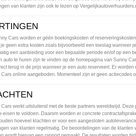
ngen van klanten zijn ook te lezen op Vergelijkautoverhuurders.n
RTINGEN
nny Cars worden er géén boekingskosten of reserveringskosten
 je geen extra kosten zoals bijvoorbeeld een toeslag wanneer je
atig een aanbieding voor een bepaalde periode en/of op een b
 auto te huren zijn te vinden op de homepagina van Sunny Cars. 
rect terug in de prijs wanneer je een auto reserveert. Er worde
Cars online aangeboden. Momenteel zijn er geen actiecodes o
ACHTEN
Cars werkt uitsluitend met de beste partners wereldwijd. Deze pa
e-eisen te voldoen. Daarom worden er concrete contractafspra
ouden hoeveel klachten er voor een aangesloten autoleveranc
ngen van klanten regelmatig. De beoordelingen van de klanten 
ng wordt hiervan een rapport gemaakt. De resultaten worden tij