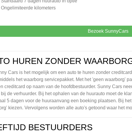
- Standaard 7 dagen huurauto in optie
- Ongelimiteerde kilometers
Bezoek SunnyCars
TO HUREN ZONDER WAARBOR
nny Cars is het mogelijk om een auto te huren zonder creditcar
iddels het waarborg servicepakket. Met het 'geen waarborg' pakk
n creditcard op naam van de hoofdbestuurder. Sunny Cars neemt 
 bij de verhuurder. Bij het ophalen van de huurauto moet de kla
al 5 dagen voor de huuraanvang een boeking plaatsen. Bij het
rg' kiezen. Vervolgens worden alle auto's getoond waar het mo
EFTIJD BESTUURDERS