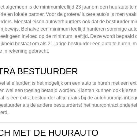
et algemeen is de minimumleeftijd 23 jaar om een huurauto te m
rie en lokale partner. Voor de grotere/ luxere auto's is men vaak s
rders. Meestal eisen autoverhuurders ook dat de bestuurder mini
 rijbewijs. Behalve een minimum leeftijd hanteren sommige au
eeft geen invloed op de minimum leeftijd. Deze wordt bepaald d
jkheid bestaat om als 21 jarige bestuurder een auto te huren, m
e in rekening gebracht.
TRA BESTUURDER
jwel alle landen is het mogelijk om een auto te huren met een ex
en wel een toeslag betaald worden. Klanten kunnen ook kiezen v
val is een extra bestuurder altijd gratis bij de autohuurprijs inbe
estuurder als de andere bestuurder(s) het huurcontract onderte
erd.
CH MET DE HUURAUTO