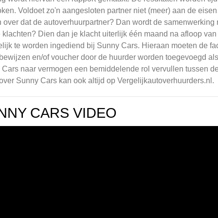
ken. Voldoet zo'n aangesloten partner niet (meer) aan de eise
 over dat de autoverhuurpartner? Dan wordt de samenwerking m
 klachten? Dien dan je klacht uiterlijk één maand na afloop van
telijk te worden ingediend bij Sunny Cars. Hieraan moeten de fac
bewijzen en/of voucher door de huurder worden toegevoegd als b
Cars naar vermogen een bemiddelende rol vervullen tussen de
over Sunny Cars kan ook altijd op Vergelijkautoverhuurders.nl.
NNY CARS VIDEO