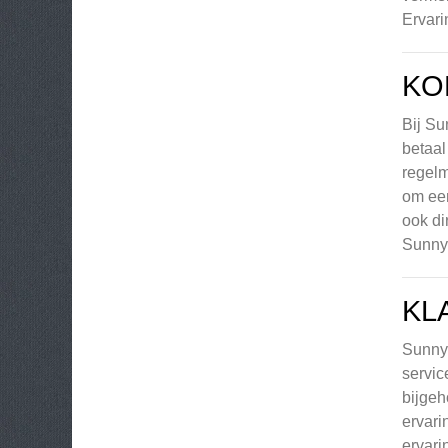
Ervari
KO
Bij Su
betaal
regelm
om een
ook di
Sunny 
KL
Sunny 
servic
bijgeh
ervari
ervari