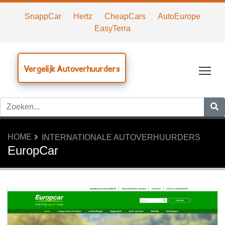
SnappCar
Hertz
CheapCars
AutoEurope
EasyTerra
Vergelijk Autoverhuurders
Tog
HOME
INTERNATIONALE AUTOVERHUURDERS
EuropCar