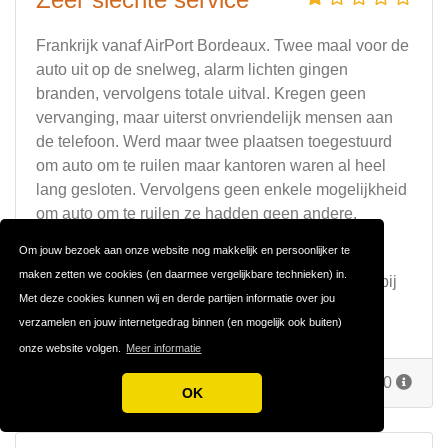
Frankrijk vanaf AirPort Bordeaux. Twee maal voor de
auto uit op de snelweg, alarm lichten gingen
branden, vervolgens totale uitval. Kregen geen
vervanging, maar uiterst onvriendelijk mensen aan
de telefoon. Werd maar twee plaatsen toegestuurd
om auto om te ruilen maar kantoren waren al heel
lang gesloten. Vervolgens geen enkele mogelijkheid
om auto om te ruilen ze hadden geen andere.
Om jouw bezoek aan onze website nog makkelijk en persoonlijker te
Zwakke punten
maken zetten we cookies (en daarmee vergelijkbare technieken) in.
Zeer onvriendelijk mensen, geen enkele service bij
Met deze cookies kunnen wij en derde partijen informatie over jou
pech.
verzamelen en jouw internetgedrag binnen (en mogelijk ook buiten)
onze website volgen.
Meer informatie
Reageer
Door
Frankrijk
op 19 augustus 2020
OK