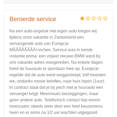
Beroerde service
Na een auto-ongeluk met eigen auto kregen wij
tijdens onze vakantie in Zwitserland een
vervangende auto van Europcar
MÃÂÃÂÃÂÃÂ¼nchen. Service was in eerste
instantie prima: een vrijwel nieuwe BMW werd bij
ons vakantie adres voorgereden. Na enkele dagen
hield de huurauto er spontaan mee op. Europcar
regelde dat de auto werd weggesleept; zelf moesten
we, ondanks mooie beloftes, naar huis lopen (1uur).
In contract staat dat je bij pech met je huurauto een
vervanger krijgt. Meermaals toezeggingen, maar
geen andere auto. Telefonisch contact liep enorm
moeizaam: steeds weer door een heel keuzemenu
heen en er soms na 1/2 uur wachten uitgegooid