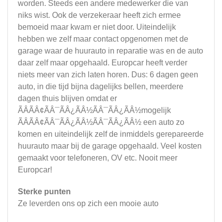
worden. Steeds een andere medewerker die van
niks wist. Ook de verzekeraar heeft zich ermee
bemoeid maar kwam er niet door. Uiteindelijk
hebben we zelf maar contact opgenomen met de
garage waar de huurauto in reparatie was en de auto
daar zelf maar opgehaald. Europcar heeft verder
niets meer van zich laten horen. Dus: 6 dagen geen
auto, in die tijd bijna dagelijks bellen, meerdere
dagen thuis blijven omdat er
ÃÂÃÂ¢ÃÂ¯ÃÂ¿ÃÂ½ÃÂ¯ÃÂ¿ÃÂ½mogelijk
ÃÂÃÂ¢ÃÂ¯ÃÂ¿ÃÂ½ÃÂ¯ÃÂ¿ÃÂ½ een auto zo
komen en uiteindelijk zelf de inmiddels gerepareerde
huurauto maar bij de garage opgehaald. Veel kosten
gemaakt voor telefoneren, OV etc. Nooit meer
Europcar!
Sterke punten
Ze leverden ons op zich een mooie auto