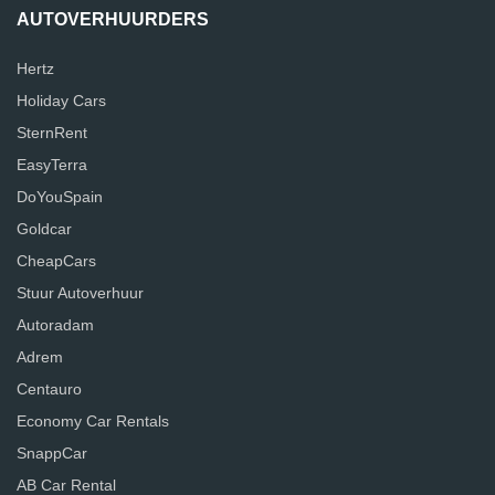
AUTOVERHUURDERS
Hertz
Holiday Cars
SternRent
EasyTerra
DoYouSpain
Goldcar
CheapCars
Stuur Autoverhuur
Autoradam
Adrem
Centauro
Economy Car Rentals
SnappCar
AB Car Rental