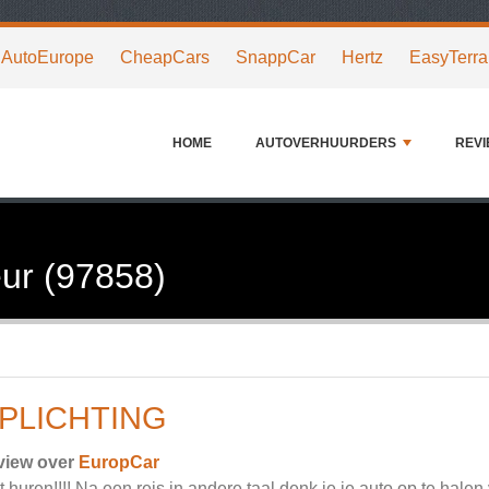
AutoEurope
CheapCars
SnappCar
Hertz
EasyTerra
HOME
AUTOVERHUURDERS
REV
ur (97858)
PLICHTING
view over
EuropCar
t huren!!!! Na een reis in andere taal denk je je auto op te halen