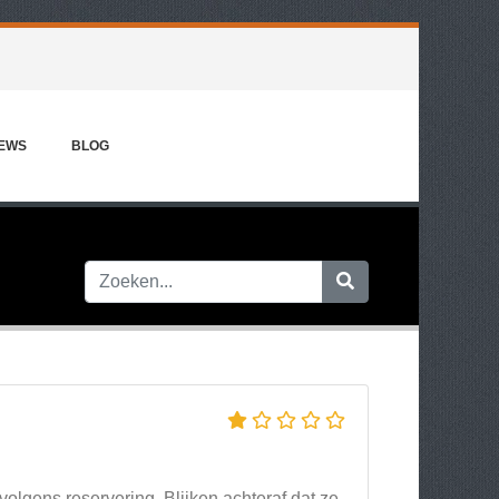
IEWS
BLOG
 volgens reservering. Blijken achteraf dat ze