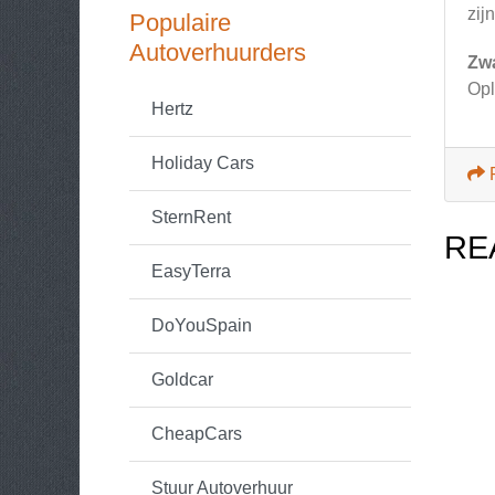
zij
Populaire
Autoverhuurders
Zw
Opl
Hertz
Holiday Cars
SternRent
RE
EasyTerra
DoYouSpain
Goldcar
CheapCars
Stuur Autoverhuur