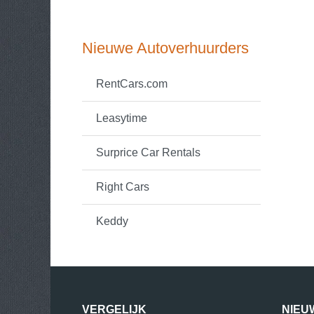
Nieuwe Autoverhuurders
RentCars.com
Leasytime
Surprice Car Rentals
Right Cars
Keddy
VERGELIJK
NIEU