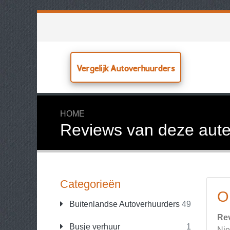
Vergelijk Autoverhuurders
HOME
Reviews van deze aute
Categorieën
O
Buitenlandse Autoverhuurders
49
Re
Busje verhuur
1
Nie