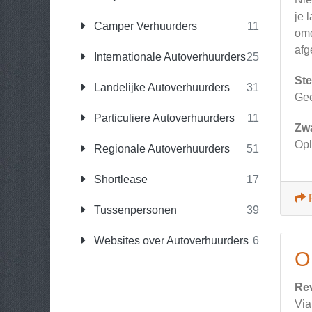
je 
Camper Verhuurders
11
omd
afg
Internationale Autoverhuurders
25
Ste
Landelijke Autoverhuurders
31
Gee
Particuliere Autoverhuurders
11
Zw
Opl
Regionale Autoverhuurders
51
Shortlease
17
Tussenpersonen
39
Websites over Autoverhuurders
6
O
Re
Via