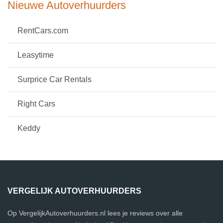
Nieuwe Autoverhuurders
RentCars.com
Leasytime
Surprice Car Rentals
Right Cars
Keddy
VERGELIJK AUTOVERHUURDERS
Op VergelijkAutoverhuurders.nl lees je reviews over alle