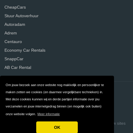
CheapCars
Stuur Autoverhuur
Autoradam
Adrem
Centauro
Economy Car Rentals
SnappCar
AB Car Rental
Om jouw bezoek aan onze website nog makkelijk en persoonlijker te
Contact
Privacy
maken zetten we cookies (en daarmee vergelijkbare technieken) in.
Met deze cookies kunnen wij en derde partijen informatie over jou
Algemene
FAQ
verzamelen en jouw internetgedrag binnen (en mogelijk ook buiten)
Voorwaarden
onze website volgen.
Meer informatie
Copyright © 2026 Vergelijk Autoverhuurders
Build review sites
OK
with ReviewTycoon