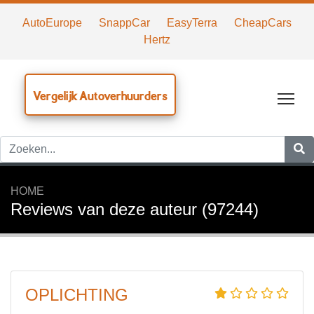
AutoEurope
SnappCar
EasyTerra
CheapCars
Hertz
Vergelijk Autoverhuurders
Tog
HOME
Reviews van deze auteur (97244)
OPLICHTING