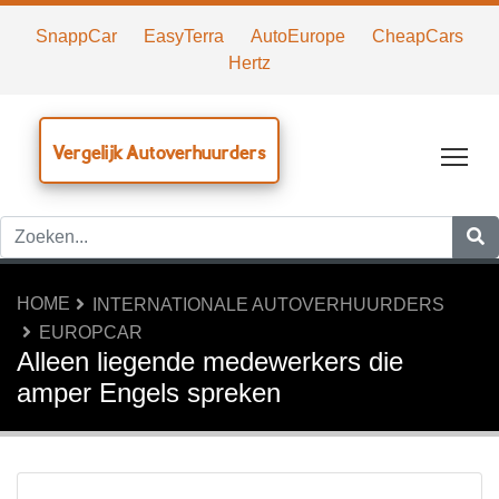
SnappCar
EasyTerra
AutoEurope
CheapCars
Hertz
Vergelijk Autoverhuurders
Tog
HOME
INTERNATIONALE AUTOVERHUURDERS
EUROPCAR
Alleen liegende medewerkers die
amper Engels spreken