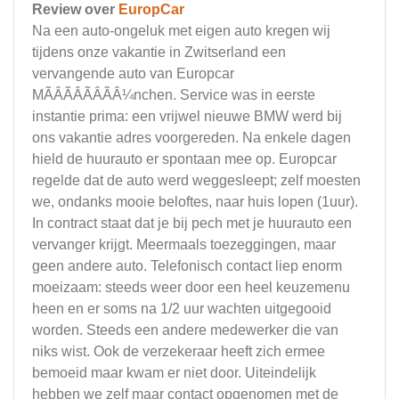
Review over
EuropCar
Na een auto-ongeluk met eigen auto kregen wij
tijdens onze vakantie in Zwitserland een
vervangende auto van Europcar
MÃÂÃÂÃÂÃÂ¼nchen. Service was in eerste
instantie prima: een vrijwel nieuwe BMW werd bij
ons vakantie adres voorgereden. Na enkele dagen
hield de huurauto er spontaan mee op. Europcar
regelde dat de auto werd weggesleept; zelf moesten
we, ondanks mooie beloftes, naar huis lopen (1uur).
In contract staat dat je bij pech met je huurauto een
vervanger krijgt. Meermaals toezeggingen, maar
geen andere auto. Telefonisch contact liep enorm
moeizaam: steeds weer door een heel keuzemenu
heen en er soms na 1/2 uur wachten uitgegooid
worden. Steeds een andere medewerker die van
niks wist. Ook de verzekeraar heeft zich ermee
bemoeid maar kwam er niet door. Uiteindelijk
hebben we zelf maar contact opgenomen met de