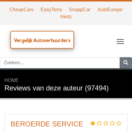
CheapCars
EasyTerra
SnappCar
AutoEurope
Hertz
Vergelijk Autoverhuurders
Tog
HOME
Reviews van deze auteur (97494)
BEROERDE SERVICE