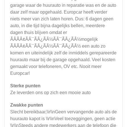
garage waar de huurauto in reparatie was en de auto
daar zelf maar opgehaald. Europcar heeft verder
niets meer van zich laten horen. Dus: 6 dagen geen
auto, in die tijd bijna dagelijks bellen, meerdere
dagen thuis blijven omdat er
ÃÂÃÂ¢ÃÂ¯ÃÂ¿ÃÂ½ÃÂ¯ÃÂ¿ÃÂ½mogelijk
ÃÂÃÂ¢ÃÂ¯ÃÂ¿ÃÂ½ÃÂ¯ÃÂ¿ÃÂ½ een auto zo
komen en uiteindelijk zelf de inmiddels gerepareerde
huurauto maar bij de garage opgehaald. Veel kosten
gemaakt voor telefoneren, OV etc. Nooit meer
Europcar!
Sterke punten
Ze leverden ons op zich een mooie auto
Zwakke punten
Slecht bereikbaar,\\r\\nGeen vervangende auto als de
huurauto kapot is \\r\\nVeel toezeggingen, geen actie
\\r\\nSteeds andere medewerkers aan de telefoon die