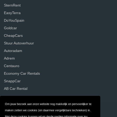
SternRent
EasyTerra
DoYouSpain
Goldcar
CheapCars
Stuur Autoverhuur
Autoradam
Adrem
Centauro
Economy Car Rentals
SnappCar
AB Car Rental
Om jouw bezoek aan onze website nog makkelijk en persoonlijker te
Contact
Privacy
maken zetten we cookies (en daarmee vergelijkbare technieken) in.
Met deze cookies kunnen wij en derde partijen informatie over jou