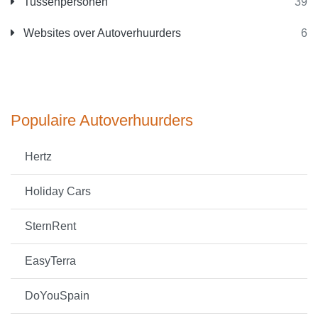
Tussenpersonen
39
Websites over Autoverhuurders
6
Populaire Autoverhuurders
Hertz
Holiday Cars
SternRent
EasyTerra
DoYouSpain