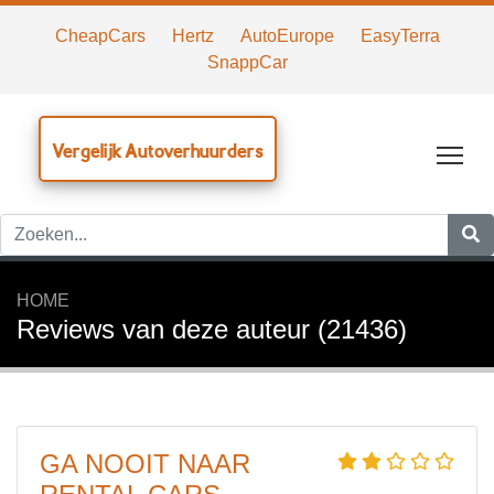
CheapCars
Hertz
AutoEurope
EasyTerra
SnappCar
Vergelijk Autoverhuurders
Tog
HOME
Reviews van deze auteur (21436)
GA NOOIT NAAR