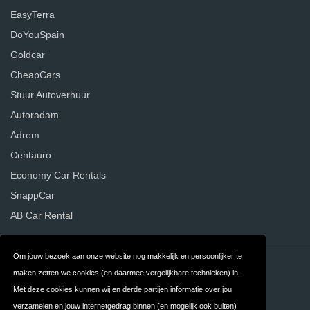
EasyTerra
DoYouSpain
Goldcar
CheapCars
Stuur Autoverhuur
Autoradam
Adrem
Centauro
Economy Car Rentals
SnappCar
AB Car Rental
Om jouw bezoek aan onze website nog makkelijk en persoonlijker te
Contact
Privacy
maken zetten we cookies (en daarmee vergelijkbare technieken) in.
Met deze cookies kunnen wij en derde partijen informatie over jou
Algemene
FAQ
verzamelen en jouw internetgedrag binnen (en mogelijk ook buiten)