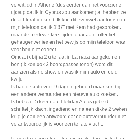
verwittigd in Athene (dus eerder dan het voorziene
tijdstip dat ik in Cyprus zou aankomen) al hebben ze
dit achteraf ontkend. Ik kon dit evenwel aantonen op
mijn telefoon dat ik 1'37" met Kem had gesproken,
maar de medewerkers lijden daar aan collectief
geheugenverlies en het bewijs op mijn telefoon was
voor hen niet correct.
Omdat ik bijna 2 u te laat in Larnaca aangekomen
ben (ik kon ook 2 boardpasses tonen) werd dit
aanzien als no show en was ik mijn auto en geld
kwijt.
Ik had de auto voor 9 dagen gehuurd maar kon bij
een andere verhuurder een nieuwe auto zoeken.
Ik heb ca 15 keer naar Holiday Autos gebeld,
schriftelijk klacht ingediend en na een dikke 2 weken
krijg je dan een antwoord dat de autoverhuurder niet
verantwoordelijk is voor een te late vlucht.
Ik zou deze firma ten allen prijze afraden. Dit lijkt op