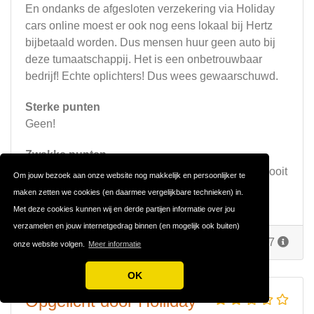
En ondanks de afgesloten verzekering via Holiday
cars online moest er ook nog eens lokaal bij Hertz
bijbetaald worden. Dus mensen huur geen auto bij
deze tumaatschappij. Het is een onbetrouwbaar
bedrijf! Echte oplichters! Dus wees gewaarschuwd.
Sterke punten
Geen!
Zwakke punten
Er is echt van alles mis met dit bedrijf! Ik ga hier nooit
Om jouw bezoek aan onze website nog makkelijk en persoonlijker te
meer een auto huren.
maken zetten we cookies (en daarmee vergelijkbare technieken) in.
Met deze cookies kunnen wij en derde partijen informatie over jou
verzamelen en jouw internetgedrag binnen (en mogelijk ook buiten)
Reageer
Door
David
op 2 augustus 2017
onze website volgen.
Meer informatie
OK
Opgelicht door Holliday