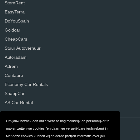
SternRent
EasyTerra
DoYouSpain
Goldcar
CheapCars
Stuur Autoverhuur
Autoradam
Adrem
Centauro
Economy Car Rentals
SnappCar
AB Car Rental
Om jouw bezoek aan onze website nog makkelijk en persoonlijker te
Contact
Privacy
maken zetten we cookies (en daarmee vergelijkbare technieken) in.
Met deze cookies kunnen wij en derde partijen informatie over jou
Algemene
FAQ