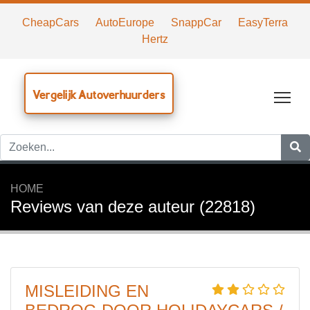
CheapCars
AutoEurope
SnappCar
EasyTerra
Hertz
Vergelijk Autoverhuurders
Tog
HOME
Reviews van deze auteur (22818)
MISLEIDING EN