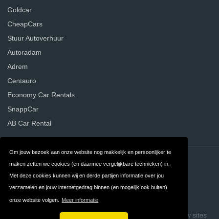
Goldcar
CheapCars
Stuur Autoverhuur
Autoradam
Adrem
Centauro
Economy Car Rentals
SnappCar
AB Car Rental
Om jouw bezoek aan onze website nog makkelijk en persoonlijker te
Contact
Privacy
maken zetten we cookies (en daarmee vergelijkbare technieken) in.
Met deze cookies kunnen wij en derde partijen informatie over jou
Algemene
FAQ
verzamelen en jouw internetgedrag binnen (en mogelijk ook buiten)
Voorwaarden
onze website volgen.
Meer informatie
Copyright © 2026 Vergelijk Autoverhuurders
Build review sites