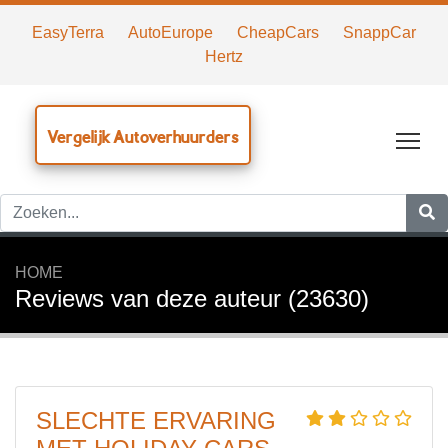
EasyTerra
AutoEurope
CheapCars
SnappCar
Hertz
Vergelijk Autoverhuurders
Tog
HOME
Reviews van deze auteur (23630)
SLECHTE ERVARING