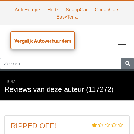
AutoEurope
Hertz
SnappCar
CheapCars
EasyTerra
Vergelijk Autoverhuurders
Tog
HOME
Reviews van deze auteur (117272)
RIPPED OFF!