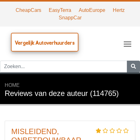
CheapCars
EasyTerra
AutoEurope
Hertz
SnappCar
Vergelijk Autoverhuurders
Tog
HOME
Reviews van deze auteur (114765)
MISLEIDEND,