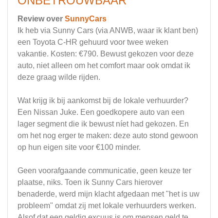
ONBETROUWBAAR
Review over
SunnyCars
Ik heb via Sunny Cars (via ANWB, waar ik klant ben)
een Toyota C-HR gehuurd voor twee weken
vakantie. Kosten: €790. Bewust gekozen voor deze
auto, niet alleen om het comfort maar ook omdat ik
deze graag wilde rijden.
Wat krijg ik bij aankomst bij de lokale verhuurder?
Een Nissan Juke. Een goedkopere auto van een
lager segment die ik bewust níet had gekozen. En
om het nog erger te maken: deze auto stond gewoon
op hun eigen site voor €100 minder.
Geen voorafgaande communicatie, geen keuze ter
plaatse, niks. Toen ik Sunny Cars hierover
benaderde, werd mijn klacht afgedaan met "het is uw
probleem" omdat zij met lokale verhuurders werken.
Alsof dat een geldig excuus is om mensen geld te