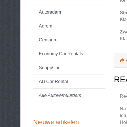
Kei
Autoradam
Ste
Kla
Adrem
Zw
Kla
Centauro
Economy Car Rentals
SnappCar
RE
AB Car Rental
Alle Autoverhuurders
Re
Na 
ter
Nieuwe artikelen
Hol