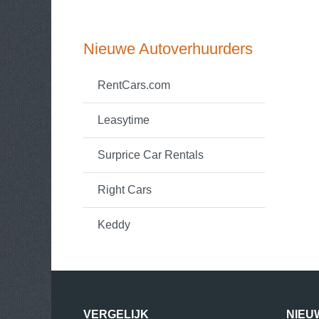
Nieuwe Autoverhuurders
RentCars.com
Leasytime
Surprice Car Rentals
Right Cars
Keddy
VERGELIJK
NIEU