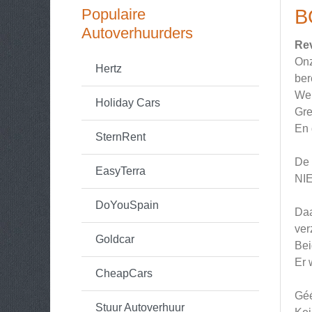
Populaire
B
Autoverhuurders
Re
Onz
Hertz
ber
We 
Holiday Cars
Gre
En 
SternRent
De 
EasyTerra
NIE
DoYouSpain
Daa
ver
Goldcar
Bei
Er 
CheapCars
Géé
Stuur Autoverhuur