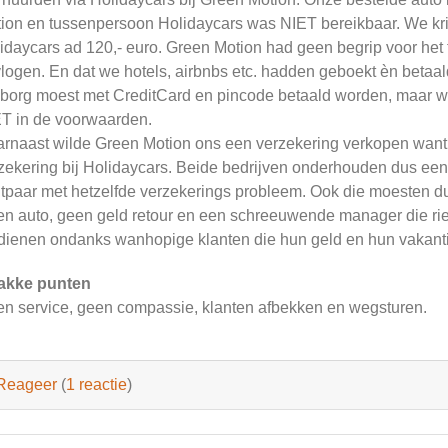
ion en tussenpersoon Holidaycars was NIET bereikbaar. We kri
idaycars ad 120,- euro. Green Motion had geen begrip voor het 
logen. En dat we hotels, airbnbs etc. hadden geboekt èn betaal
borg moest met CreditCard en pincode betaald worden, maar w
T in de voorwaarden.
rnaast wilde Green Motion ons een verzekering verkopen want z
zekering bij Holidaycars. Beide bedrijven onderhouden dus ee
tpaar met hetzelfde verzekerings probleem. Ook die moesten du
n auto, geen geld retour en een schreeuwende manager die ri
dienen ondanks wanhopige klanten die hun geld en hun vakantie
akke punten
n service, geen compassie, klanten afbekken en wegsturen.
Reageer
(
1 reactie
)