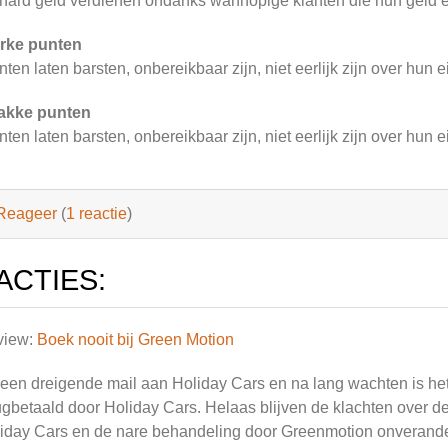
hard geld verdienen ondanks wanhopige klanten die hun geld èn
rke punten
nten laten barsten, onbereikbaar zijn, niet eerlijk zijn over hun e
akke punten
nten laten barsten, onbereikbaar zijn, niet eerlijk zijn over hun e
Reageer
(
1 reactie
)
ACTIES:
view:
Boek nooit bij Green Motion
een dreigende mail aan Holiday Cars en na lang wachten is he
ugbetaald door Holiday Cars. Helaas blijven de klachten over de
iday Cars en de nare behandeling door Greenmotion onverand