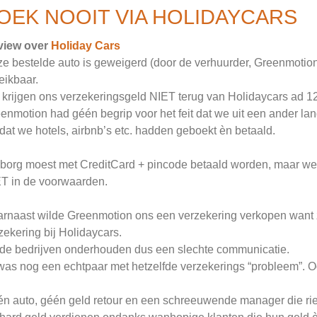
OEK NOOIT VIA HOLIDAYCARS
view over
Holiday Cars
e bestelde auto is geweigerd (door de verhuurder, Greenmoti
eikbaar.
krijgen ons verzekeringsgeld NIET terug van Holidaycars ad 12
enmotion had géén begrip voor het feit dat we uit een ander l
dat we hotels, airbnb’s etc. hadden geboekt èn betaald.
borg moest met CreditCard + pincode betaald worden, maar we
T in de voorwaarden.
rnaast wilde Greenmotion ons een verzekering verkopen want zi
zekering bij Holidaycars.
de bedrijven onderhouden dus een slechte communicatie.
was nog een echtpaar met hetzelfde verzekerings “probleem”. O
n auto, géén geld retour en een schreeuwende manager die ri