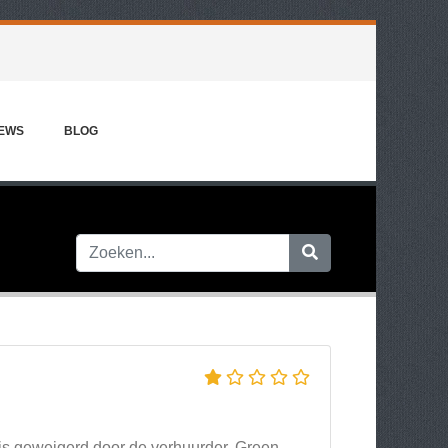
IEWS
BLOG
 is geweigerd door de verhuurder, Green