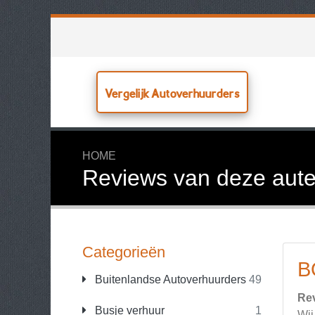
Vergelijk Autoverhuurders
HOME
Reviews van deze aute
Categorieën
B
Buitenlandse Autoverhuurders
49
Re
Busje verhuur
1
Wij