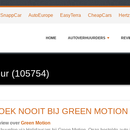
SnappCar
AutoEurope
EasyTerra
CheapCars
Hertz
HOME
AUTOVERHUURDERS
REV
ur (105754)
OEK NOOIT BIJ GREEN MOTION
view over
Green Motion
 huurden via Holidaycars bij Green Motion. Onze bestelde auto