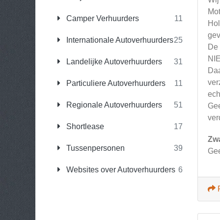
Mot
Camper Verhuurders
11
Hol
gev
Internationale Autoverhuurders
25
De 
NIE
Landelijke Autoverhuurders
31
Daa
ver
Particuliere Autoverhuurders
11
ech
Regionale Autoverhuurders
51
Gee
ver
Shortlease
17
Zw
Tussenpersonen
39
Gee
Websites over Autoverhuurders
6