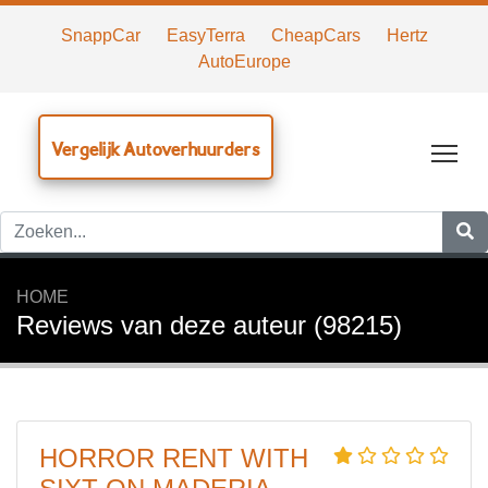
SnappCar
EasyTerra
CheapCars
Hertz
AutoEurope
Vergelijk Autoverhuurders
Tog
HOME
Reviews van deze auteur (98215)
HORROR RENT WITH