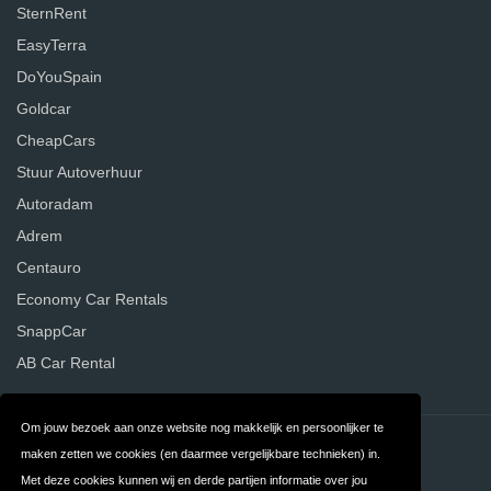
SternRent
EasyTerra
DoYouSpain
Goldcar
CheapCars
Stuur Autoverhuur
Autoradam
Adrem
Centauro
Economy Car Rentals
SnappCar
AB Car Rental
Om jouw bezoek aan onze website nog makkelijk en persoonlijker te
Contact
Privacy
maken zetten we cookies (en daarmee vergelijkbare technieken) in.
Met deze cookies kunnen wij en derde partijen informatie over jou
Algemene
FAQ