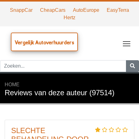
SnappCar
CheapCars
AutoEurope
EasyTerra
Hertz
Vergelijk Autoverhuurders
Tog
HOME
Reviews van deze auteur (97514)
SLECHTE