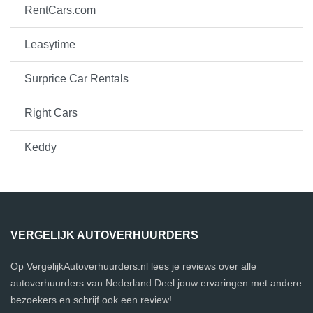
RentCars.com
Leasytime
Surprice Car Rentals
Right Cars
Keddy
VERGELIJK AUTOVERHUURDERS
Op VergelijkAutoverhuurders.nl lees je reviews over alle
autoverhuurders van Nederland.Deel jouw ervaringen met andere
bezoekers en schrijf ook een review!