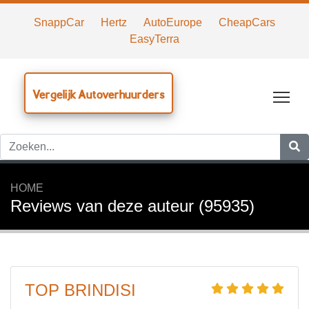
SnappCar
Hertz
AutoEurope
CheapCars
EasyTerra
Vergelijk Autoverhuurders
Tog
HOME
Reviews van deze auteur (95935)
TOP BRINDISI