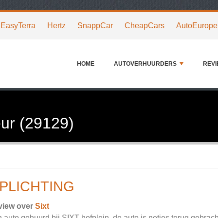
EasyTerra
Hertz
SnappCar
CheapCars
AutoEurope
HOME
AUTOVERHUURDERS
REV
ur (29129)
PLICHTING
view over
Sixt
 auto gehuurd bij SIXT hofplein, de auto is netjes terug gebrac