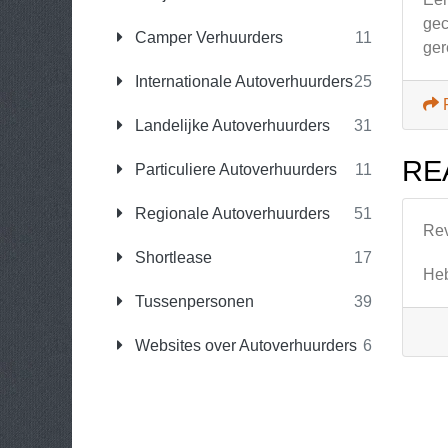
gec
Camper Verhuurders
11
ger
Internationale Autoverhuurders
25
Landelijke Autoverhuurders
31
RE
Particuliere Autoverhuurders
11
Regionale Autoverhuurders
51
Re
Shortlease
17
Heb
Tussenpersonen
39
Websites over Autoverhuurders
6