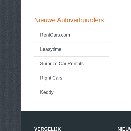
Nieuwe Autoverhuurders
RentCars.com
Leasytime
Surprice Car Rentals
Right Cars
Keddy
VERGELIJK
NIEU