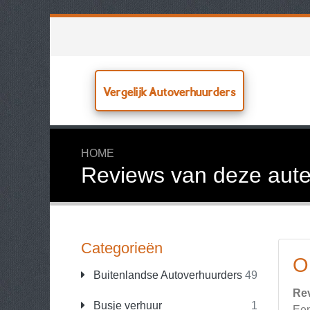
Vergelijk Autoverhuurders
HOME
Reviews van deze aute
Categorieën
O
Buitenlandse Autoverhuurders
49
Re
Busje verhuur
1
Een