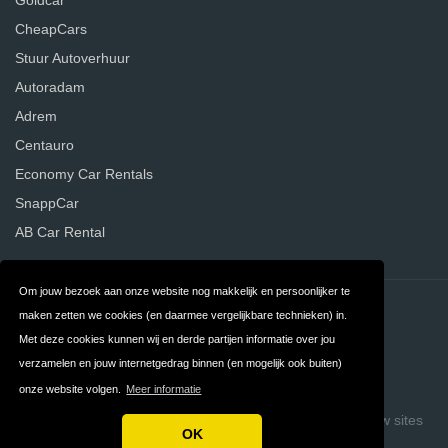
Goldcar
CheapCars
Stuur Autoverhuur
Autoradam
Adrem
Centauro
Economy Car Rentals
SnappCar
AB Car Rental
Om jouw bezoek aan onze website nog makkelijk en persoonlijker te
Contact
Privacy
maken zetten we cookies (en daarmee vergelijkbare technieken) in.
Met deze cookies kunnen wij en derde partijen informatie over jou
Algemene
FAQ
verzamelen en jouw internetgedrag binnen (en mogelijk ook buiten)
Voorwaarden
onze website volgen.
Meer informatie
Copyright © 2026 Vergelijk Autoverhuurders
Build review sites
OK
with ReviewTycoon