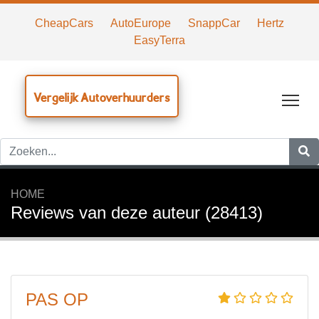
CheapCars
AutoEurope
SnappCar
Hertz
EasyTerra
Vergelijk Autoverhuurders
Tog
HOME
Reviews van deze auteur (28413)
PAS OP