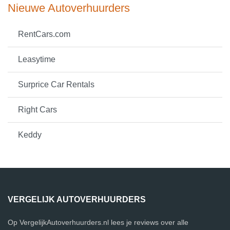
Nieuwe Autoverhuurders
RentCars.com
Leasytime
Surprice Car Rentals
Right Cars
Keddy
VERGELIJK AUTOVERHUURDERS
Op VergelijkAutoverhuurders.nl lees je reviews over alle