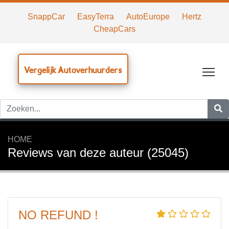
SnappCar
EasyTerra
AutoEurope
Hertz
CheapCars
Vergelijk Autoverhuurders
Tog
HOME
Reviews van deze auteur (25045)
NO REFUND !