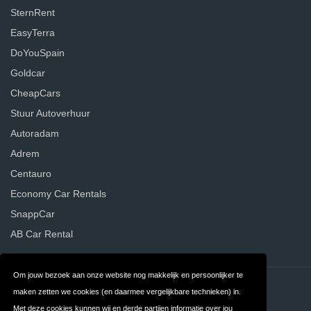
SternRent
EasyTerra
DoYouSpain
Goldcar
CheapCars
Stuur Autoverhuur
Autoradam
Adrem
Centauro
Economy Car Rentals
SnappCar
AB Car Rental
Om jouw bezoek aan onze website nog makkelijk en persoonlijker te
Contact
Privacy
maken zetten we cookies (en daarmee vergelijkbare technieken) in.
Met deze cookies kunnen wij en derde partijen informatie over jou