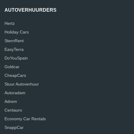
AUTOVERHUURDERS
Hertz
Holiday Cars
SternRent
EasyTerra
DoYouSpain
Goldcar
CheapCars
Stuur Autoverhuur
Autoradam
Adrem
Centauro
Economy Car Rentals
SnappCar