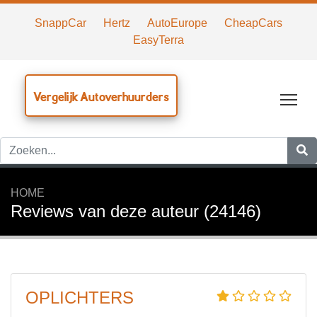
SnappCar
Hertz
AutoEurope
CheapCars
EasyTerra
Vergelijk Autoverhuurders
Tog
HOME
Reviews van deze auteur (24146)
OPLICHTERS