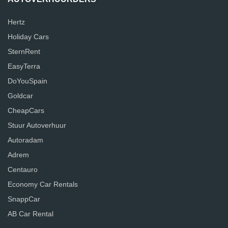
Hertz
Holiday Cars
SternRent
EasyTerra
DoYouSpain
Goldcar
CheapCars
Stuur Autoverhuur
Autoradam
Adrem
Centauro
Economy Car Rentals
SnappCar
AB Car Rental