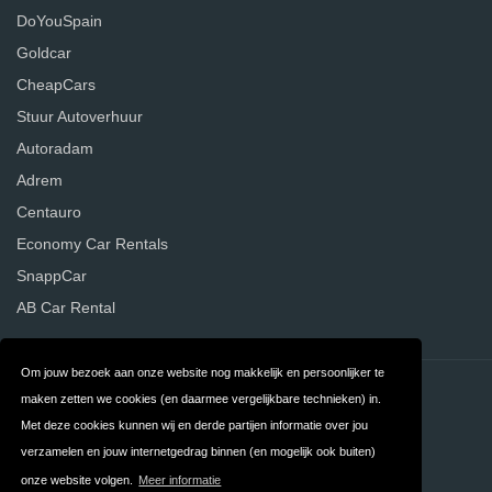
DoYouSpain
Goldcar
CheapCars
Stuur Autoverhuur
Autoradam
Adrem
Centauro
Economy Car Rentals
SnappCar
AB Car Rental
Om jouw bezoek aan onze website nog makkelijk en persoonlijker te
Contact
Privacy
maken zetten we cookies (en daarmee vergelijkbare technieken) in.
Met deze cookies kunnen wij en derde partijen informatie over jou
Algemene
FAQ
verzamelen en jouw internetgedrag binnen (en mogelijk ook buiten)
Voorwaarden
onze website volgen.
Meer informatie