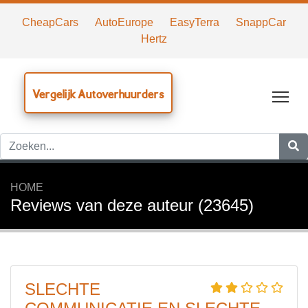
CheapCars
AutoEurope
EasyTerra
SnappCar
Hertz
Vergelijk Autoverhuurders
Tog
HOME
Reviews van deze auteur (23645)
SLECHTE