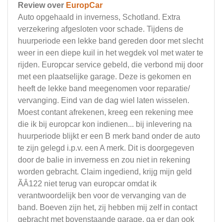
Review over
EuropCar
Auto opgehaald in inverness, Schotland. Extra
verzekering afgesloten voor schade. Tijdens de
huurperiode een lekke band gereden door met slecht
weer in een diepe kuil in het wegdek vol met water te
rijden. Europcar service gebeld, die verbond mij door
met een plaatselijke garage. Deze is gekomen en
heeft de lekke band meegenomen voor reparatie/
vervanging. Eind van de dag wiel laten wisselen.
Moest contant afrekenen, kreeg een rekening mee
die ik bij europcar kon indienen... bij inlevering na
huurperiode blijkt er een B merk band onder de auto
te zijn gelegd i.p.v. een A merk. Dit is doorgegeven
door de balie in inverness en zou niet in rekening
worden gebracht. Claim ingediend, krijg mijn geld
ÃÂ122 niet terug van europcar omdat ik
verantwoordelijk ben voor de vervanging van de
band. Boeven zijn het, zij hebben mij zelf in contact
gebracht met bovenstaande garage, ga er dan ook