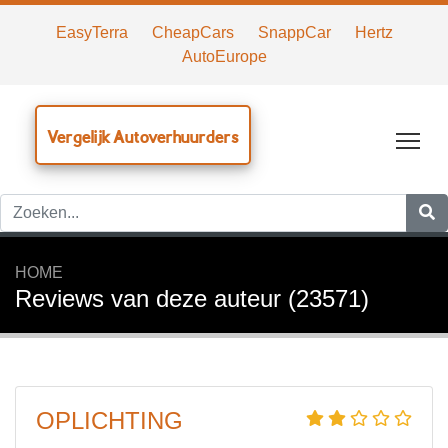
EasyTerra
CheapCars
SnappCar
Hertz
AutoEurope
Vergelijk Autoverhuurders
Tog
HOME
Reviews van deze auteur (23571)
OPLICHTING