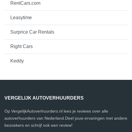
RentCars.com
Leasytime
Surprice Car Rentals
Right Cars
Keddy
VERGELIJK AUTOVERHUURDERS
Op VergelijkAutoverhuurders.nl lees je reviews over alle
autoverhuurders van Nederland.Deel jouw ervaringen met andere
bezoekers en schrijf ook een review!