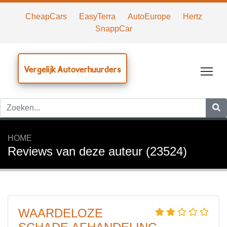
CheapCars
EasyTerra
AutoEurope
Hertz
SnappCar
Vergelijk Autoverhuurders
Tog
HOME
Reviews van deze auteur (23524)
WAARDELOZE