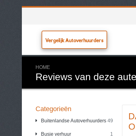
Vergelijk Autoverhuurders
HOME
Reviews van deze aute
Categorieën
D
Buitenlandse Autoverhuurders
49
O
Busje verhuur
1