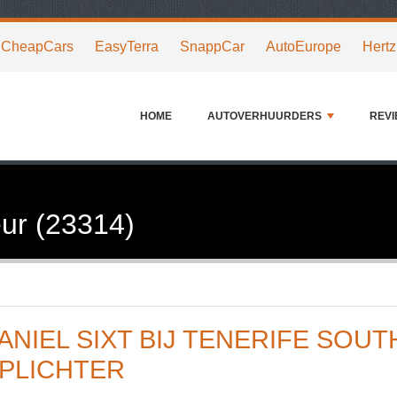
CheapCars
EasyTerra
SnappCar
AutoEurope
Hertz
HOME
AUTOVERHUURDERS
REV
ur (23314)
ANIEL SIXT BIJ TENERIFE SOUT
PLICHTER