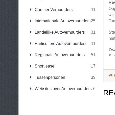
Re
Opg
Camper Verhuurders
11
wij
Internationale Autoverhuurders
25
Tan
Landelijke Autoverhuurders
31
Ste
niet
Particuliere Autoverhuurders
11
Zw
Regionale Autoverhuurders
51
Sle
Shortlease
17
Tussenpersonen
39
Websites over Autoverhuurders
6
RE