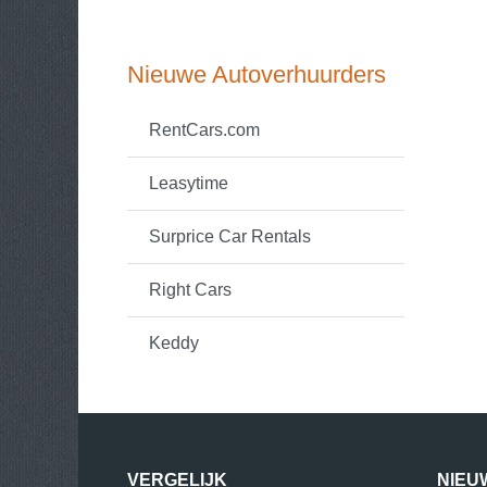
Nieuwe Autoverhuurders
RentCars.com
Leasytime
Surprice Car Rentals
Right Cars
Keddy
VERGELIJK
NIEU