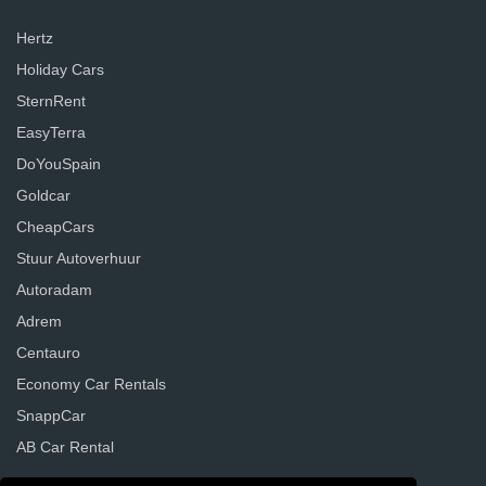
Hertz
Holiday Cars
SternRent
EasyTerra
DoYouSpain
Goldcar
CheapCars
Stuur Autoverhuur
Autoradam
Adrem
Centauro
Economy Car Rentals
SnappCar
AB Car Rental