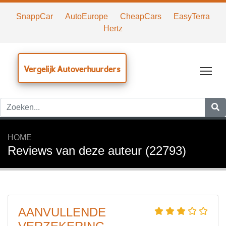
SnappCar
AutoEurope
CheapCars
EasyTerra
Hertz
Vergelijk Autoverhuurders
Tog
HOME
Reviews van deze auteur (22793)
AANVULLENDE