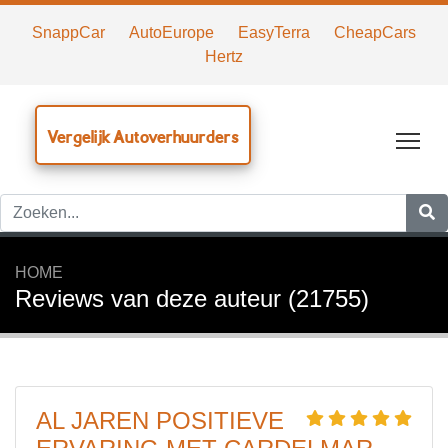
SnappCar
AutoEurope
EasyTerra
CheapCars
Hertz
Vergelijk Autoverhuurders
Tog
HOME
Reviews van deze auteur (21755)
AL JAREN POSITIEVE