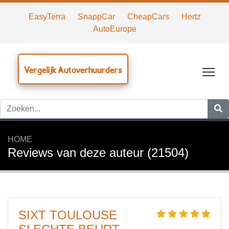
EasyTerra
SnappCar
CheapCars
Hertz
AutoEurope
Vergelijk Autoverhuurders
Tog
HOME
Reviews van deze auteur (21504)
SIXT TOULOUSE