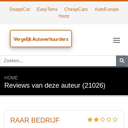
SnappCar
EasyTerra
CheapCars
AutoEurope
Hertz
Vergelijk Autoverhuurders
Tog
HOME
Reviews van deze auteur (21026)
RAAR BEDRIJF