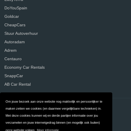
DoYouSpain
Goldcar
CheapCars
Stuur Autoverhuur
Autoradam
Adrem
Centauro
Economy Car Rentals
SnappCar
AB Car Rental
Om jouw bezoek aan onze website nog makkelijk en persoonlijker te
Contact
Privacy
maken zetten we cookies (en daarmee vergelijkbare technieken) in.
Met deze cookies kunnen wij en derde partijen informatie over jou
Algemene
FAQ
verzamelen en jouw internetgedrag binnen (en mogelijk ook buiten)
Voorwaarden
onze website volgen.
Meer informatie