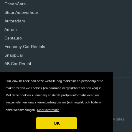
CheapCars
Stuur Autoverhuur
Autoradam
Adrem
Centauro
Economy Car Rentals
SnappCar
AB Car Rental
Om jouw bezoek aan onze website nog makkelijk en persoonlijker te
Contact
Privacy
maken zetten we cookies (en daarmee vergelijkbare technieken) in.
Met deze cookies kunnen wij en derde partijen informatie over jou
Algemene
FAQ
verzamelen en jouw internetgedrag binnen (en mogelijk ook buiten)
Voorwaarden
onze website volgen.
Meer informatie
Copyright © 2026 Vergelijk Autoverhuurders
Build review sites
OK
with ReviewTycoon