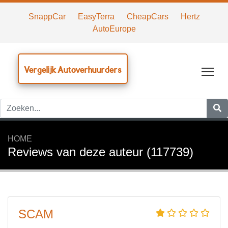
SnappCar
EasyTerra
CheapCars
Hertz
AutoEurope
Vergelijk Autoverhuurders
Tog
HOME
Reviews van deze auteur (117739)
SCAM