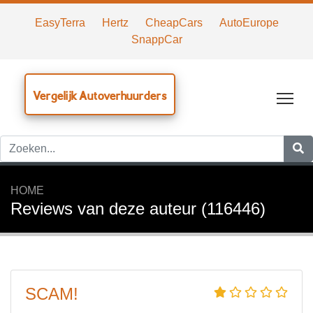
EasyTerra
Hertz
CheapCars
AutoEurope
SnappCar
Vergelijk Autoverhuurders
Tog
HOME
Reviews van deze auteur (116446)
SCAM!