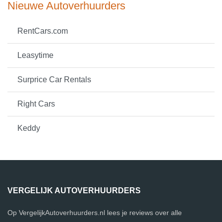
Nieuwe Autoverhuurders
RentCars.com
Leasytime
Surprice Car Rentals
Right Cars
Keddy
VERGELIJK AUTOVERHUURDERS
Op VergelijkAutoverhuurders.nl lees je reviews over alle