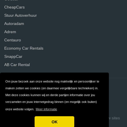
CheapCars
Stuur Autoverhuur
Autoradam
Adrem
Centauro
Economy Car Rentals
SnappCar
AB Car Rental
Om jouw bezoek aan onze website nog makkelijk en persoonlijker te
Contact
Privacy
maken zetten we cookies (en daarmee vergelijkbare technieken) in.
Met deze cookies kunnen wij en derde partijen informatie over jou
Algemene
FAQ
verzamelen en jouw internetgedrag binnen (en mogelijk ook buiten)
Voorwaarden
onze website volgen.
Meer informatie
Copyright © 2026 Vergelijk Autoverhuurders
Build review sites
OK
with ReviewTycoon