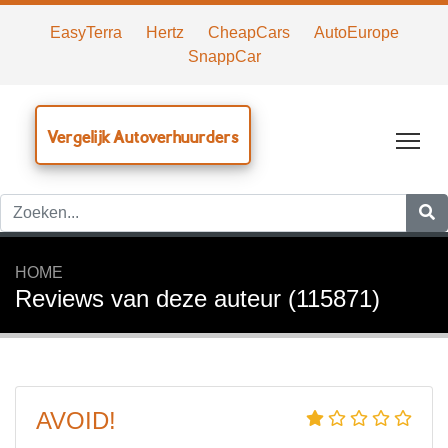
EasyTerra
Hertz
CheapCars
AutoEurope
SnappCar
Vergelijk Autoverhuurders
Tog
HOME
Reviews van deze auteur (115871)
AVOID!